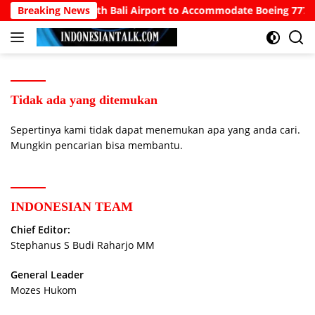
Langsung
owo Calls for North Bali Airport to Accommodate Boeing 777s a
Breaking News
ke
konten
Tidak ada yang ditemukan
Sepertinya kami tidak dapat menemukan apa yang anda cari.
Mungkin pencarian bisa membantu.
INDONESIAN TEAM
Chief Editor:
Stephanus S Budi Raharjo MM
General Leader
Mozes Hukom