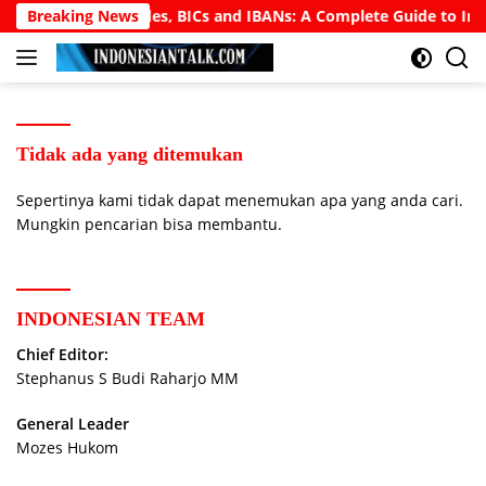
Langsung
nding SWIFT Codes, BICs and IBANs: A Complete Guide to Interna
Breaking News
ke
konten
Tidak ada yang ditemukan
Sepertinya kami tidak dapat menemukan apa yang anda cari.
Mungkin pencarian bisa membantu.
INDONESIAN TEAM
Chief Editor:
Stephanus S Budi Raharjo MM
General Leader
Mozes Hukom