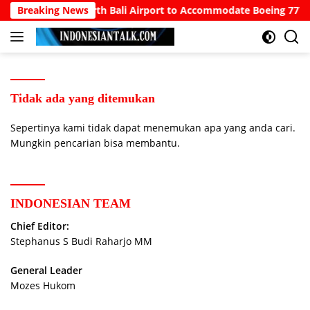
Langsung
owo Calls for North Bali Airport to Accommodate Boeing 777s a
Breaking News
ke
konten
Tidak ada yang ditemukan
Sepertinya kami tidak dapat menemukan apa yang anda cari.
Mungkin pencarian bisa membantu.
INDONESIAN TEAM
Chief Editor:
Stephanus S Budi Raharjo MM
General Leader
Mozes Hukom