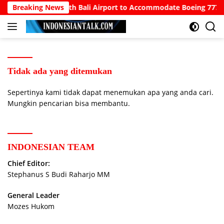
Langsung
owo Calls for North Bali Airport to Accommodate Boeing 777s a
Breaking News
ke
konten
Tidak ada yang ditemukan
Sepertinya kami tidak dapat menemukan apa yang anda cari.
Mungkin pencarian bisa membantu.
INDONESIAN TEAM
Chief Editor:
Stephanus S Budi Raharjo MM
General Leader
Mozes Hukom