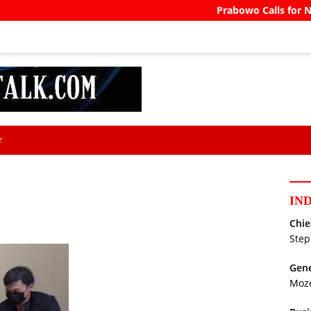
Prabowo Calls for North 
r
IN
Chie
Step
Gene
Moz