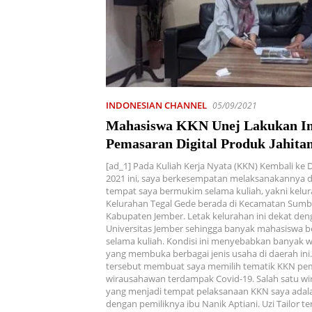
INDONESIAN CHANNEL
05/09/2021
Mahasiswa KKN Unej Lakukan In
Pemasaran Digital Produk Jahita
Tingkatkan Omset Usaha – Gaya
[ad_1] Pada Kuliah Kerja Nyata (KKN) Kembali ke 
2021 ini, saya berkesempatan melaksanakannya d
tempat saya bermukim selama kuliah, yakni kelur
Kelurahan Tegal Gede berada di Kecamatan Sumbe
Kabupaten Jember. Letak kelurahan ini dekat de
Universitas Jember sehingga banyak mahasiswa b
selama kuliah. Kondisi ini menyebabkan banyak 
yang membuka berbagai jenis usaha di daerah ini
tersebut membuat saya memilih tematik KKN p
wirausahawan terdampak Covid-19. Salah satu w
yang menjadi tempat pelaksanaan KKN saya adalah
dengan pemiliknya ibu Nanik Aptiani. Uzi Tailor ter