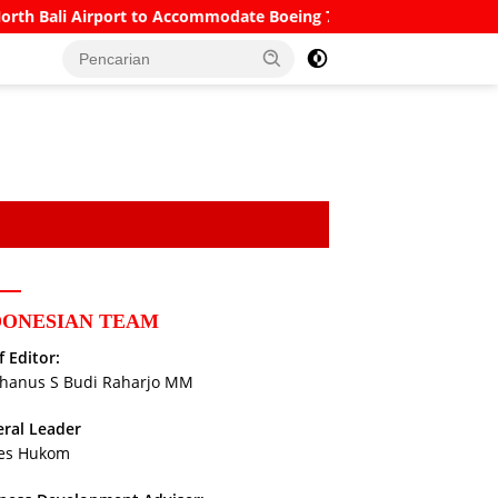
Bali Airport to Accommodate Boeing 777s and Airbus A380s
DONESIAN TEAM
f Editor:
hanus S Budi Raharjo MM
ral Leader
es Hukom