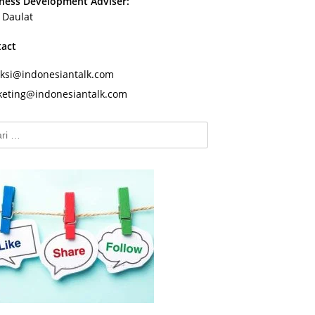
ness Development Adviser:
s Daulat
tact
ksi@indonesiantalk.com
eting@indonesiantalk.com
k: