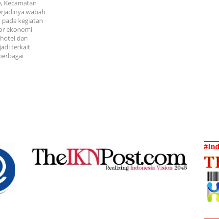
e, Kecamatan
erjadinya wabah
 pada kegiatan
tor ekonomi
 hotel dan
adi terkait
berbagai
#Ind