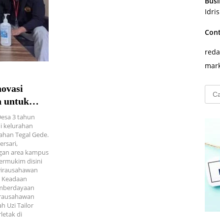
Busi
Idri
Con
reda
mark
ovasi
Cari
untu
n untuk
 Hidup
Desa 3 tahun
i kelurahan
ahan Tegal Gede.
rsari,
ngan area kampus
ermukim disini
wirausahawan
. Keadaan
emberdayaan
irausahawan
 Uzi Tailor
letak di