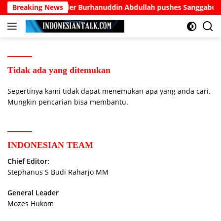
Langsung
Sundanese elder Burhanuddin Abdullah pushes Sanggabuana 
Breaking News
ke
konten
Tidak ada yang ditemukan
Sepertinya kami tidak dapat menemukan apa yang anda cari.
Mungkin pencarian bisa membantu.
INDONESIAN TEAM
Chief Editor:
Stephanus S Budi Raharjo MM
General Leader
Mozes Hukom