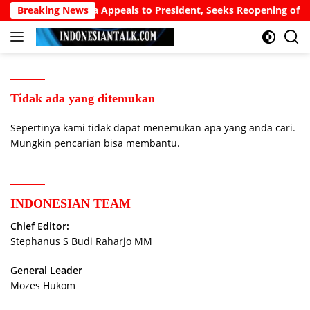
Langsung
Freddy Widjaja Appeals to President, Seeks Reopening of Alleg
Breaking News
ke
konten
Tidak ada yang ditemukan
Sepertinya kami tidak dapat menemukan apa yang anda cari.
Mungkin pencarian bisa membantu.
INDONESIAN TEAM
Chief Editor:
Stephanus S Budi Raharjo MM
General Leader
Mozes Hukom