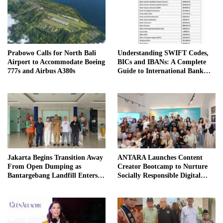
Prabowo Calls for North Bali
Understanding SWIFT Codes,
Airport to Accommodate Boeing
BICs and IBANs: A Complete
777s and Airbus A380s
Guide to International Bank
Transfers in Indonesia
Jakarta Begins Transition Away
ANTARA Launches Content
From Open Dumping as
Creator Bootcamp to Nurture
Bantargebang Landfill Enters
Socially Responsible Digital
New Phase
Storytellers