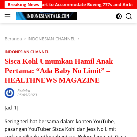
Langsung
rth Bali Airport to Accommodate Boeing 777s and Airbus A380s
Breaking News
ke
konten
Beranda
INDONESIAN CHANNEL
INDONESIAN CHANNEL
Sisca Kohl Umumkan Hamil Anak
Pertama: “Ada Baby No Limit” –
HEALTHNEWS MAGAZINE
Redaksi
05/05/2023
[ad_1]
Sering terlihat bersama dalam konten YouTube,
pasangan YouTuber Sisca Kohl dan Jess No Limit
sedang dilingkupi kebahagiaan. Belum lama ini, Sisca