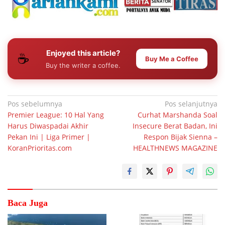
Enjoyed this article?
☕
Buy Me a Coffee
Buy the writer a coffee.
Navigasi
Pos sebelumnya
Pos selanjutnya
Premier League: 10 Hal Yang
Curhat Marshanda Soal
pos
Harus Diwaspadai Akhir
Insecure Berat Badan, Ini
Pekan Ini | Liga Primer |
Respon Bijak Sienna –
KoranPrioritas.com
HEALTHNEWS MAGAZINE
Baca Juga