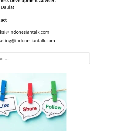
ness Development Adviser:
s Daulat
tact
ksi@indonesiantalk.com
eting@indonesiantalk.com
k: