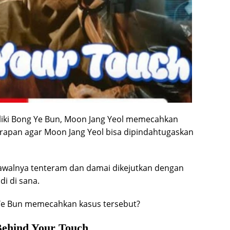
liki Bong Ye Bun, Moon Jang Yeol memecahkan
arapan agar Moon Jang Yeol bisa dipindahtugaskan
 awalnya tenteram dan damai dikejutkan dengan
i di sana.
 Ye Bun memecahkan kasus tersebut?
ehind Your Touch