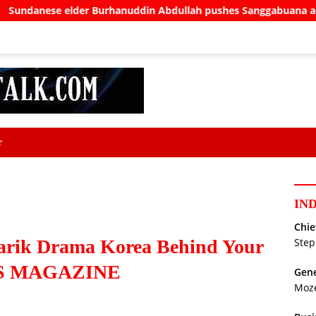
uddin Abdullah pushes Sanggabuana as West Java’s answer to D
r
IN
Chie
arik Drama Korea Behind Your
Step
S MAGAZINE
Gene
Moz