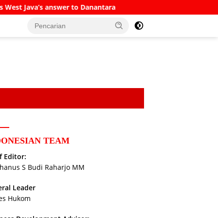
anantara
The Sufi Bank Account
Prabowo Calls 
DONESIAN TEAM
f Editor:
hanus S Budi Raharjo MM
ral Leader
es Hukom