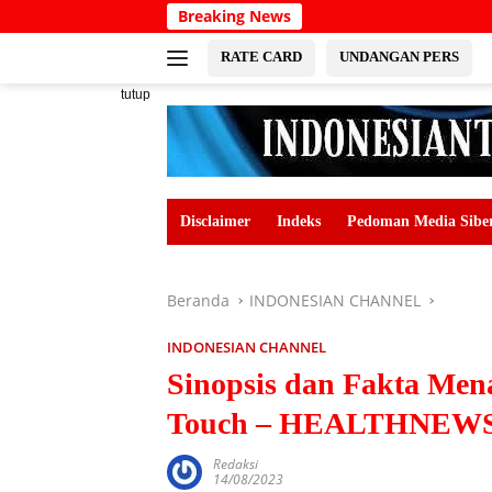
Langsung
Breaking News
Sundanese elder Burhan
ke
konten
RATE CARD
UNDANGAN PERS
tutup
Disclaimer
Indeks
Pedoman Media Sibe
Beranda
INDONESIAN CHANNEL
INDONESIAN CHANNEL
Sinopsis dan Fakta Men
Touch – HEALTHNEW
Redaksi
14/08/2023