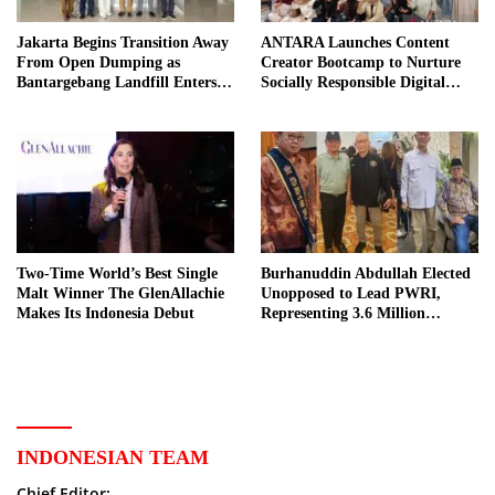
Jakarta Begins Transition Away
ANTARA Launches Content
From Open Dumping as
Creator Bootcamp to Nurture
Bantargebang Landfill Enters
Socially Responsible Digital
New Phase
Storytellers
Two-Time World’s Best Single
Burhanuddin Abdullah Elected
Malt Winner The GlenAllachie
Unopposed to Lead PWRI,
Makes Its Indonesia Debut
Representing 3.6 Million
Indonesian Retired Civil
Servants
INDONESIAN TEAM
Chief Editor: