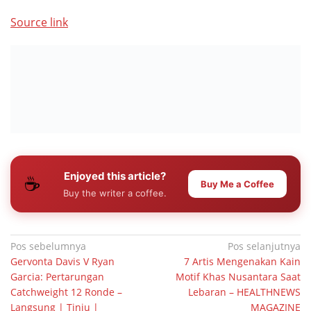
Source link
Enjoyed this article?
☕
Buy Me a Coffee
Buy the writer a coffee.
Navigasi
Pos sebelumnya
Pos selanjutnya
Gervonta Davis V Ryan
7 Artis Mengenakan Kain
pos
Garcia: Pertarungan
Motif Khas Nusantara Saat
Catchweight 12 Ronde –
Lebaran – HEALTHNEWS
Langsung | Tinju |
MAGAZINE