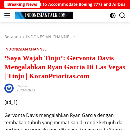
Langsung
 Bali Airport to Accommodate Boeing 777s and Airbus A380s
Breaking News
ke
konten
Beranda
INDONESIAN CHANNEL
INDONESIAN CHANNEL
‘Saya Wajah Tinju’: Gervonta Davis
Mengalahkan Ryan García Di Las Vegas
| Tinju | KoranPrioritas.com
Redaksi
23/04/2023
[ad_1]
Gervonta Davis mengalahkan Ryan Garcia dengan
tembakan tubuh yang mematikan di ronde ketujuh dari
pertemuan puncak yang ditunggu-tunggu pada Sabtu