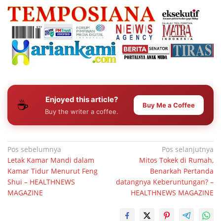
Enjoyed this article?
☕
Buy Me a Coffee
Buy the writer a coffee.
Navigasi
Pos sebelumnya
Pos selanjutnya
Letak Kamar Mandi dalam
Mitos Tokek di Rumah,
pos
Kamar Tidur Menurut Feng
Benarkah Pertanda
Shui – HEALTHNEWS
datangnya Keberuntungan? –
MAGAZINE
HEALTHNEWS MAGAZINE