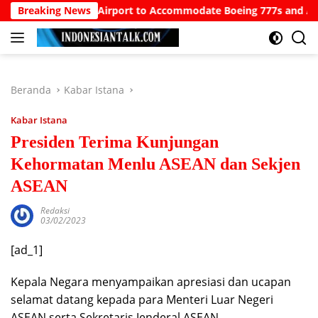
Langsung
for North Bali Airport to Accommodate Boeing 777s and Airbus A
Breaking News
ke
konten
Beranda
Kabar Istana
Kabar Istana
Presiden Terima Kunjungan
Kehormatan Menlu ASEAN dan Sekjen
ASEAN
Redaksi
03/02/2023
[ad_1]
Kepala Negara menyampaikan apresiasi dan ucapan
selamat datang kepada para Menteri Luar Negeri
ASEAN serta Sekretaris Jenderal ASEAN.