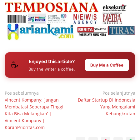
Enjoyed this article?
☕
Buy Me a Coffee
Buy the writer a coffee.
Navigasi
Pos sebelumnya
Pos selanjutnya
Vincent Kompany: ‘Jangan
Daftar Startup Di Indonesia
pos
Membatasi Seberapa Tinggi
Yang Mengalami
Kita Bisa Melangkah’ |
Kebangkrutan
Vincent Kompany |
KoranPrioritas.com