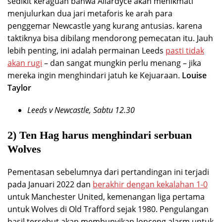
sedikit keraguan bahwa Allardyce akan menikmati
menjulurkan dua jari metaforis ke arah para
penggemar Newcastle yang kurang antusias. karena
taktiknya bisa dibilang mendorong pemecatan itu. Jauh
lebih penting, ini adalah permainan Leeds
pasti tidak
akan rugi
– dan sangat mungkin perlu menang – jika
mereka ingin menghindari jatuh ke Kejuaraan.
Louise
Taylor
Leeds v Newcastle, Sabtu 12.30
2) Ten Hag harus menghindari serbuan
Wolves
Pementasan sebelumnya dari pertandingan ini terjadi
pada Januari 2022 dan
berakhir dengan kekalahan 1-0
untuk Manchester United, kemenangan liga pertama
untuk Wolves di Old Trafford sejak 1980. Pengulangan
hasil tersebut akan membunyikan lonceng alarm untuk