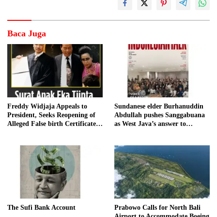
Baca Juga
Freddy Widjaja Appeals to
Sundanese elder Burhanuddin
President, Seeks Reopening of
Abdullah pushes Sanggabuana
Alleged False birth Certificate
as West Java’s answer to
Case
Danantara
The Sufi Bank Account
Prabowo Calls for North Bali
Airport to Accommodate Boeing