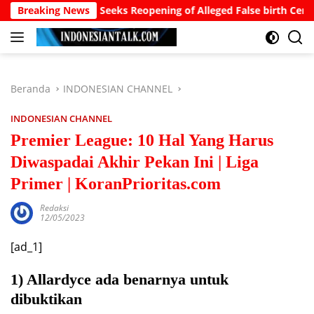
Langsung
sident, Seeks Reopening of Alleged False birth Certificate Case
Breaking News
ke
konten
Beranda
INDONESIAN CHANNEL
INDONESIAN CHANNEL
Premier League: 10 Hal Yang Harus
Diwaspadai Akhir Pekan Ini | Liga
Primer | KoranPrioritas.com
Redaksi
12/05/2023
[ad_1]
1) Allardyce ada benarnya untuk
dibuktikan