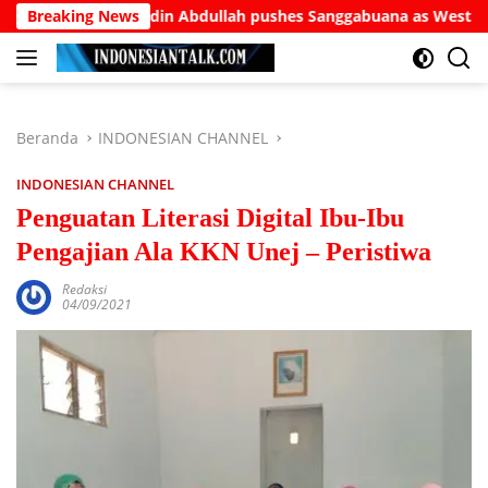
Langsung
er Burhanuddin Abdullah pushes Sanggabuana as West Java’s an
Breaking News
ke
konten
Beranda
INDONESIAN CHANNEL
INDONESIAN CHANNEL
Penguatan Literasi Digital Ibu-Ibu
Pengajian Ala KKN Unej – Peristiwa
Redaksi
04/09/2021