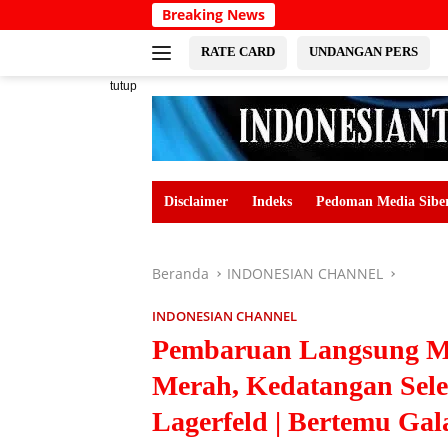
Langsung
Breaking News
ke
konten
RATE CARD
UNDANGAN PERS
tutup
Disclaimer
Indeks
Pedoman Media Sibe
Beranda
INDONESIAN CHANNEL
INDONESIAN CHANNEL
Pembaruan Langsung Me
Merah, Kedatangan Sele
Lagerfeld | Bertemu Gal