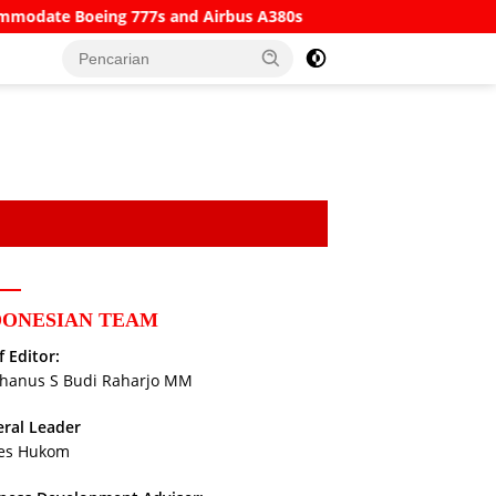
7s and Airbus A380s
Understanding SWIFT Codes, BICs an
DONESIAN TEAM
f Editor:
hanus S Budi Raharjo MM
ral Leader
es Hukom