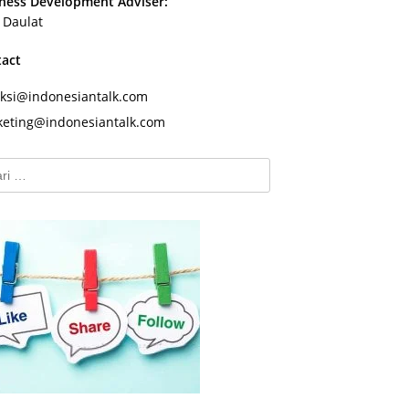
ness Development Adviser:
s Daulat
tact
ksi@indonesiantalk.com
eting@indonesiantalk.com
k: