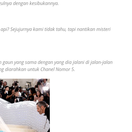
ulnya dengan kesibukannya.
pi? Sejujurnya kami tidak tahu, tapi nantikan misteri
aun yang sama dengan yang dia jalani di jalan-jalan
ng diarahkan untuk Chanel Nomor 5.