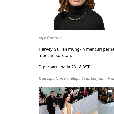
Alyx Gorman
Harvey Guillen
mungkin mencuri perhat
mencuri sorotan.
Diperbarui pada 23.18 BST
Dua Lipa
Dan
Penelope Cruz
berjalan di 