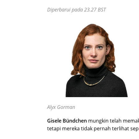
Diperbarui pada 23.27 BST
Alyx Gorman
Gisele Bündchen
mungkin telah memakai 
tetapi mereka tidak pernah terlihat sepe