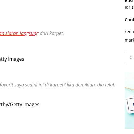
Busi
Idri
Con
reda
n siaran langsung
dari karpet.
mark
Cari
tty Images
untu
orit saya sedini ini di karpet? Jika demikian, dia telah
rthy/Getty Images