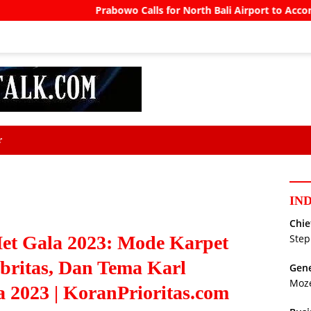
Prabowo Calls for North Bali Airport to Accommodate Boeing 77
r
IN
Chie
t Gala 2023: Mode Karpet
Step
britas, Dan Tema Karl
Gene
Moz
a 2023 | KoranPrioritas.com