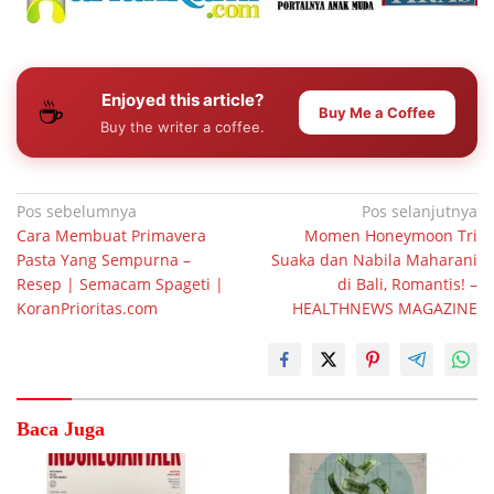
Enjoyed this article?
☕
Buy Me a Coffee
Buy the writer a coffee.
Navigasi
Pos sebelumnya
Pos selanjutnya
Cara Membuat Primavera
Momen Honeymoon Tri
pos
Pasta Yang Sempurna –
Suaka dan Nabila Maharani
Resep | Semacam Spageti |
di Bali, Romantis! –
KoranPrioritas.com
HEALTHNEWS MAGAZINE
Baca Juga