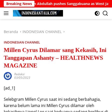
Langsung
Burhanuddin Abdullah pushes Sanggabuana as West Java’s answe
Breaking News
ke
konten
Beranda
INDONESIAN CHANNEL
INDONESIAN CHANNEL
Millen Cyrus Dilamar sang Kekasih, Ini
Tanggapan Ashanty – HEALTHNEWS
MAGAZINE
Redaksi
03/05/2023
[ad_1]
Selebgram Millen Cyrus saat ini sedang berbahagia,
karena belum lama ini Millen Cyrus dilamar oleh
kekasihnya Lionel Lee saat keduanya sedang berlibur di