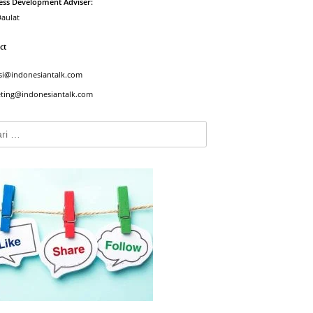
ess Development Adviser:
Daulat
ct
si@indonesiantalk.com
ting@indonesiantalk.com
: