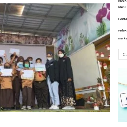
Busin
Idris 
Conta
redak
marke
Cari
untuk