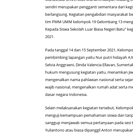
sendiri merupakan pengganti sementara dari keg
berlangsung. Kegiatan pengabdian masyarakat bert
tim PMM UMM kelompok 19 Gelombang 13 menga
Kepada Siswa Sekolah Luar Biasa Negeri Batu” keg
2021.
Pada tanggal 14 dan 15 September 2021, Kelo
pembimbing lapangan yaitu Nur putri hidayah A.M
Selvia Anggraeni, Dinda Valencia Ellavan, Sumerta
hukum mengusung kegiatan yaitu, menamkan jiwa 
mengenalkan nama pahlawan nasional serta seja
wajib nasional, mengenalkan rumah adat serta m
dasar negara Indonesia.
Selain melaksanakan kegiatan tersebut, Kelompo
menguji kemampuan pemahaman siswa dan tanpa d
sanggup menjawab semua pertanyaan pada sesi t
Yuliantono atau biasa dipanggil Anton merupakan