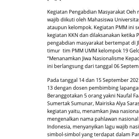
Kegiatan Pengabdian Masyarakat Oeh 
wajib diikuti oleh Mahasiswa Univers
ataupun kelompok. Kegiatan PMM ini s
kegiatan KKN dan dilaksanakan ketika 
pengabdian masyarakat bertempat di Jl.
timur tim PMM UMM kelompok 19 Gel
“Menanamkan Jiwa Nasionalisme Kepada
ini berlangsung dari tanggal 06 Septe
Pada tanggal 14 dan 15 September 2
13 dengan dosen pembimbing lapangan 
Beranggotakan 5 orang yakni Naufal Faal
Sumertak Sumunar, Mairiska Alya Sara
kegiatan yaitu, menamkan jiwa nasiona
mengenalkan nama pahlawan nasional 
Indonesia, menyanyikan lagu wajib na
simbol-simbol yang terdapat dalam Pan