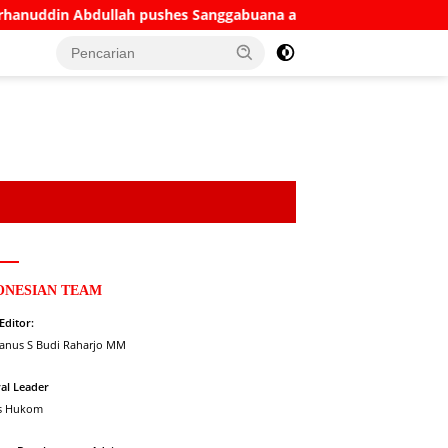
llah pushes Sanggabuana as West Java’s answer to Danantara
ONESIAN TEAM
 Editor:
anus S Budi Raharjo MM
al Leader
s Hukom