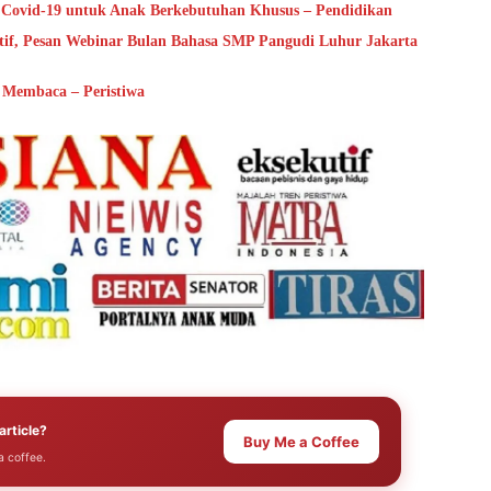
n Covid-19 untuk Anak Berkebutuhan Khusus – Pendidikan
sitif, Pesan Webinar Bulan Bahasa SMP Pangudi Luhur Jakarta
Membaca – Peristiwa
article?
Buy Me a Coffee
a coffee.