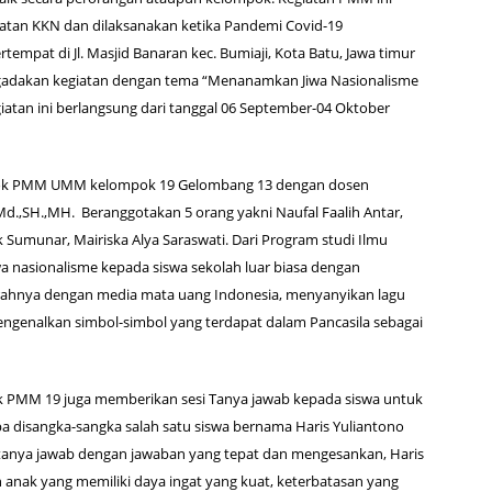
iatan KKN dan dilaksanakan ketika Pandemi Covid-19
empat di Jl. Masjid Banaran kec. Bumiaji, Kota Batu, Jawa timur
dakan kegiatan dengan tema “Menanamkan Jiwa Nasionalisme
iatan ini berlangsung dari tanggal 06 September-04 Oktober
mpok PMM UMM kelompok 19 Gelombang 13 dengan dosen
d.,SH.,MH. Beranggotakan 5 orang yakni Naufal Faalih Antar,
k Sumunar, Mairiska Alya Saraswati. Dari Program studi Ilmu
nasionalisme kepada siswa sekolah luar biasa dengan
rahnya dengan media mata uang Indonesia, menyanyikan lagu
engenalkan simbol-simbol yang terdapat dalam Pancasila sebagai
k PMM 19 juga memberikan sesi Tanya jawab kepada siswa untuk
isangka-sangka salah satu siswa bernama Haris Yuliantono
anya jawab dengan jawaban yang tepat dan mengesankan, Haris
 anak yang memiliki daya ingat yang kuat, keterbatasan yang