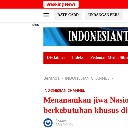
Langsung
Breaking News
ke
konten
RATE CARD
UNDANGAN PERS
tutup
Disclaimer
Indeks
Pedoman Media Sibe
Beranda
INDONESIAN CHANNEL
INDONESIAN CHANNEL
Menanamkan jiwa Nasio
berkebutuhan khusus di
Redaksi
08/10/2021