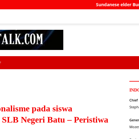
Sundanese elder Burhanuddin Abdu
r
IND
Chief
nalisme pada siswa
Steph
 SLB Negeri Batu – Peristiwa
Gener
Moze