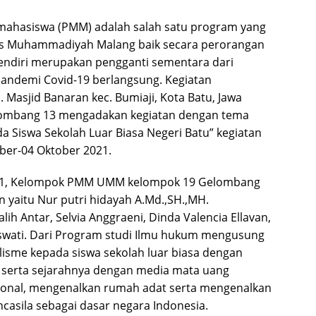
mahasiswa (PMM) adalah salah satu program yang
itas Muhammadiyah Malang baik secara perorangan
endiri merupakan pengganti sementara dari
Pandemi Covid-19 berlangsung. Kegiatan
 Masjid Banaran kec. Bumiaji, Kota Batu, Jawa
ombang 13 mengadakan kegiatan dengan tema
 Siswa Sekolah Luar Biasa Negeri Batu” kegiatan
mber-04 Oktober 2021.
021, Kelompok PMM UMM kelompok 19 Gelombang
yaitu Nur putri hidayah A.Md.,SH.,MH.
ih Antar, Selvia Anggraeni, Dinda Valencia Ellavan,
swati. Dari Program studi Ilmu hukum mengusung
lisme kepada siswa sekolah luar biasa dengan
serta sejarahnya dengan media mata uang
sional, mengenalkan rumah adat serta mengenalkan
casila sebagai dasar negara Indonesia.