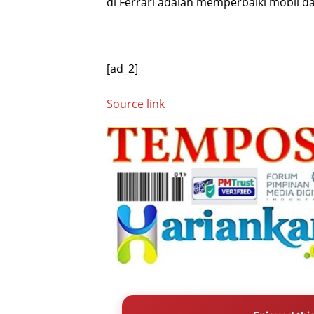
di Ferrari adalah memperbaiki mobil d
[ad_2]
Source link