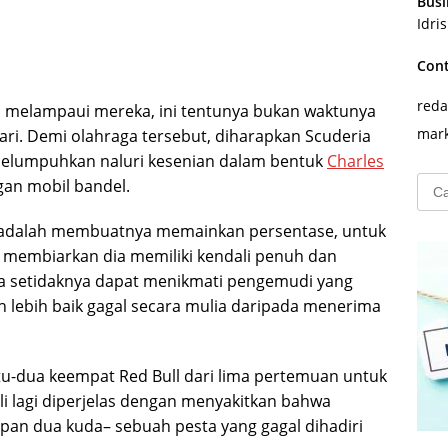
Busi
Idri
Con
reda
 melampaui mereka, ini tentunya bukan waktunya
mark
ari. Demi olahraga tersebut, diharapkan Scuderia
elumpuhkan naluri kesenian dalam bentuk
Charles
Cari
gan mobil bandel.
untu
 adalah membuatnya memainkan persentase, untuk
 membiarkan dia memiliki kendali penuh dan
ita setidaknya dapat menikmati pengemudi yang
lebih baik gagal secara mulia daripada menerima
tu-dua keempat Red Bull dari lima pertemuan untuk
li lagi diperjelas dengan menyakitkan bahwa
apan dua kuda– sebuah pesta yang gagal dihadiri