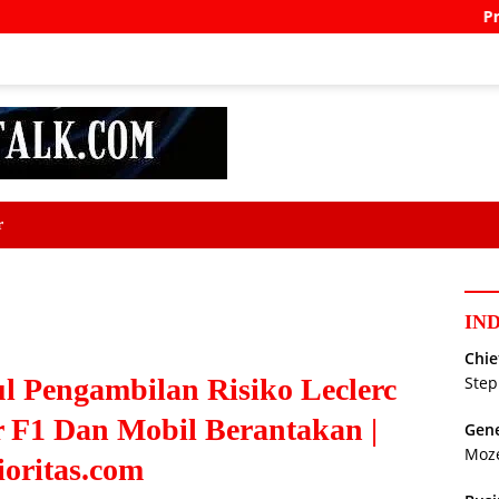
Prabowo Calls f
r
IN
Chie
l Pengambilan Risiko Leclerc
Step
 F1 Dan Mobil Berantakan |
Gene
Moz
ioritas.com