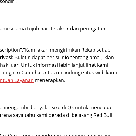
sendiri.
kami selama tujuh hari terakhir dan peringatan
escription”:”Kami akan mengirimkan Rekap setiap
ivasi:
Buletin dapat berisi info tentang amal, iklan
hak luar. Untuk informasi lebih lanjut lihat kami
oogle reCaptcha untuk melindungi situs web kami
ntuan Layanan
menerapkan.
“Saya mengambil banyak risiko di Q3 untuk mencoba
arena saya tahu kami berada di belakang Red Bull
an Max Verstappen mendominasi podium musim ini.