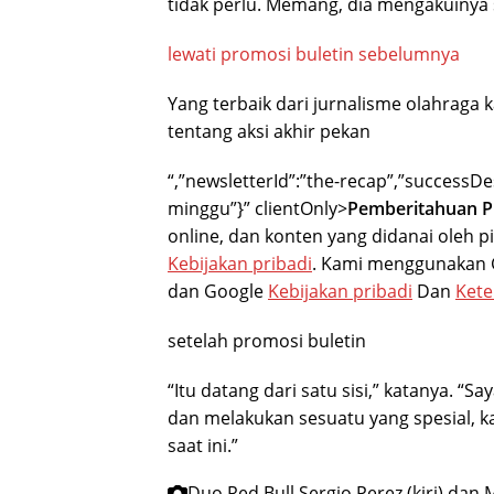
tidak perlu. Memang, dia mengakuinya 
lewati promosi buletin sebelumnya
Yang terbaik dari jurnalisme olahraga 
tentang aksi akhir pekan
“,”newsletterId”:”the-recap”,”successD
minggu”}” clientOnly>
Pemberitahuan Pr
online, dan konten yang didanai oleh pi
Kebijakan pribadi
. Kami menggunakan G
dan Google
Kebijakan pribadi
Dan
Kete
setelah promosi buletin
“Itu datang dari satu sisi,” katanya. 
dan melakukan sesuatu yang spesial, k
saat ini.”
Duo Red Bull Sergio Perez (kiri) d