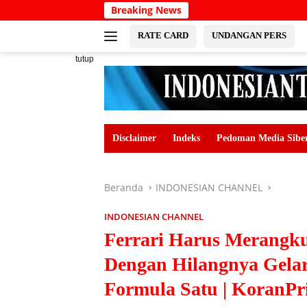
Langsung
Breaking News
ke
konten
RATE CARD
UNDANGAN PERS
tutup
Disclaimer
Indeks
Pedoman Media Sibe
Beranda
INDONESIAN CHANNEL
INDONESIAN CHANNEL
Ferrari Harus Merangku
Dengan Hilangnya Gelar
Formula Satu | KoranPr