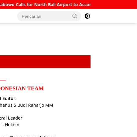
or North Bali Airport to Accommodate Boeing 777s and Airbus A
DONESIAN TEAM
f Editor:
hanus S Budi Raharjo MM
ral Leader
es Hukom