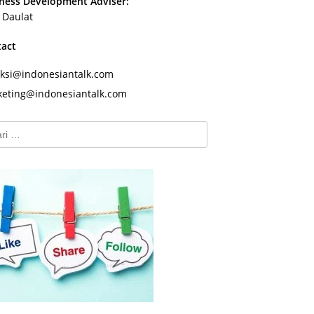
ness Development Adviser:
s Daulat
tact
ksi@indonesiantalk.com
eting@indonesiantalk.com
k: