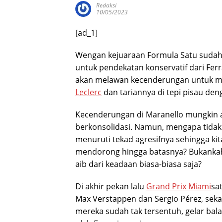
Redaksi
10/05/2023
[ad_1]
W
engan kejuaraan Formula Satu sudah
untuk pendekatan konservatif dari Ferr
akan melawan kecenderungan untuk m
Leclerc
dan tariannya di tepi pisau den
Kecenderungan di Maranello mungkin
berkonsolidasi. Namun, mengapa tidak
menuruti tekad agresifnya sehingga k
mendorong hingga batasnya? Bukankah 
aib dari keadaan biasa-biasa saja?
Di akhir pekan lalu
Grand Prix Miami
sa
Max Verstappen dan Sergio Pérez, seka
mereka sudah tak tersentuh, gelar bal