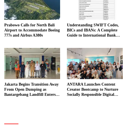
Prabowo Calls for North Bali
Understanding SWIFT Codes,
Airport to Accommodate Boeing
BICs and IBANs: A Complete
777s and Airbus A380s
Guide to International Bank
Transfers in Indonesia
Jakarta Begins Transition Away
ANTARA Launches Content
From Open Dumping as
Creator Bootcamp to Nurture
Bantargebang Landfill Enters
Socially Responsible Digital
New Phase
Storytellers