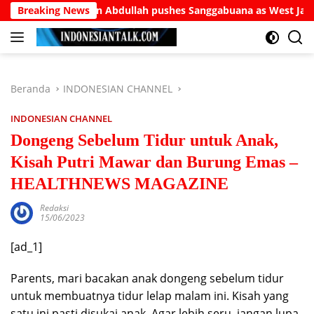
Langsung
urhanuddin Abdullah pushes Sanggabuana as West Java’s answer
Breaking News
ke
konten
Beranda
INDONESIAN CHANNEL
INDONESIAN CHANNEL
Dongeng Sebelum Tidur untuk Anak,
Kisah Putri Mawar dan Burung Emas –
HEALTHNEWS MAGAZINE
Redaksi
15/06/2023
[ad_1]
Parents, mari bacakan anak dongeng sebelum tidur
untuk membuatnya tidur lelap malam ini. Kisah yang
satu ini pasti disukai anak. Agar lebih seru, jangan lupa