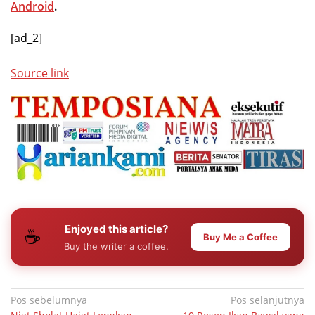
Android
.
[ad_2]
Source link
Enjoyed this article?
☕
Buy Me a Coffee
Buy the writer a coffee.
Navigasi
Pos sebelumnya
Pos selanjutnya