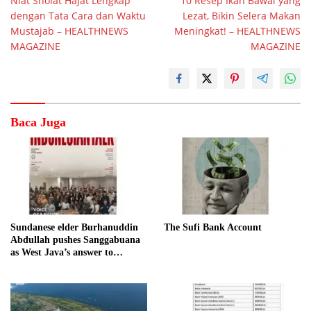
Niat Sholat Hajat Lengkap
10 Resep Ikan Bawal yang
pos
dengan Tata Cara dan Waktu
Lezat, Bikin Selera Makan
Mustajab – HEALTHNEWS
Meningkat! – HEALTHNEWS
MAGAZINE
MAGAZINE
Baca Juga
Sundanese elder Burhanuddin
The Sufi Bank Account
Abdullah pushes Sanggabuana
as West Java’s answer to
Danantara