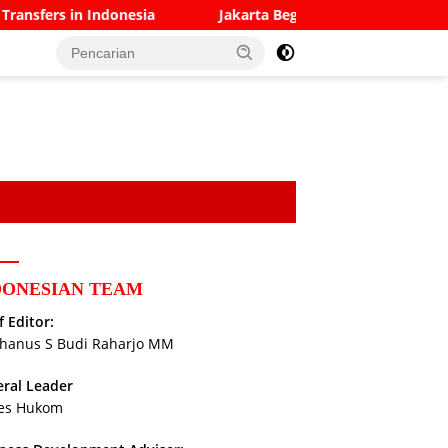
esia
Jakarta Begins Transition Away From Open Dumping
DONESIAN TEAM
f Editor:
hanus S Budi Raharjo MM
ral Leader
es Hukom