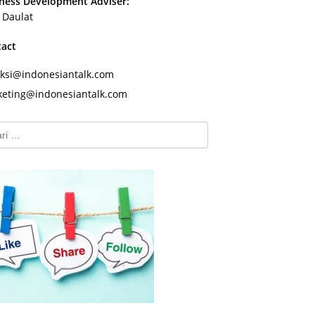
ness Development Adviser:
s Daulat
tact
ksi@indonesiantalk.com
eting@indonesiantalk.com
k: