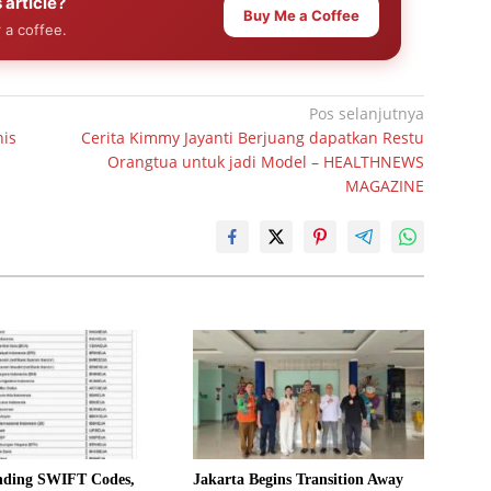
 article?
Buy Me a Coffee
 a coffee.
Pos selanjutnya
nis
Cerita Kimmy Jayanti Berjuang dapatkan Restu
Orangtua untuk jadi Model – HEALTHNEWS
MAGAZINE
nding SWIFT Codes,
Jakarta Begins Transition Away