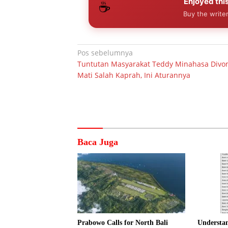
Enjoyed this
☕
Buy the writer
Navigasi
Pos sebelumnya
Tuntutan Masyarakat Teddy Minahasa Divo
pos
Mati Salah Kaprah, Ini Aturannya
Baca Juga
Prabowo Calls for North Bali
Understa