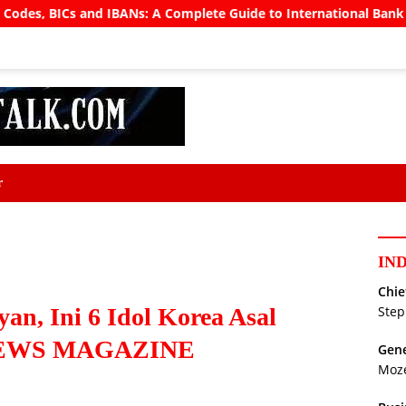
ANs: A Complete Guide to International Bank Transfers in Indon
r
IN
Chie
an, Ini 6 Idol Korea Asal
Step
HNEWS MAGAZINE
Gene
Moz