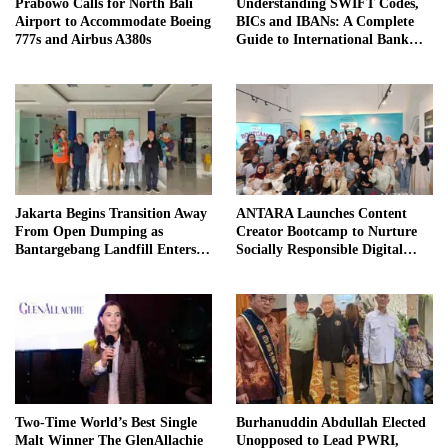
Prabowo Calls for North Bali
Understanding SWIFT Codes,
Airport to Accommodate Boeing
BICs and IBANs: A Complete
777s and Airbus A380s
Guide to International Bank
Transfers in Indonesia
Jakarta Begins Transition Away
ANTARA Launches Content
From Open Dumping as
Creator Bootcamp to Nurture
Bantargebang Landfill Enters
Socially Responsible Digital
New Phase
Storytellers
Two-Time World’s Best Single
Burhanuddin Abdullah Elected
Malt Winner The GlenAllachie
Unopposed to Lead PWRI,