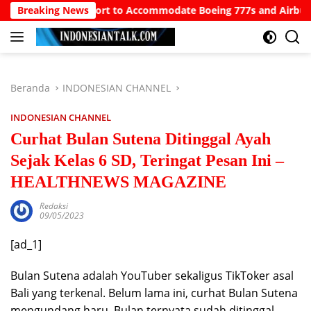
Langsung
rth Bali Airport to Accommodate Boeing 777s and Airbus A380s
Breaking News
ke
konten
Beranda
INDONESIAN CHANNEL
INDONESIAN CHANNEL
Curhat Bulan Sutena Ditinggal Ayah
Sejak Kelas 6 SD, Teringat Pesan Ini –
HEALTHNEWS MAGAZINE
Redaksi
09/05/2023
[ad_1]
Bulan Sutena adalah YouTuber sekaligus TikToker asal
Bali yang terkenal. Belum lama ini, curhat Bulan Sutena
mengundang haru. Bulan ternyata sudah ditinggal