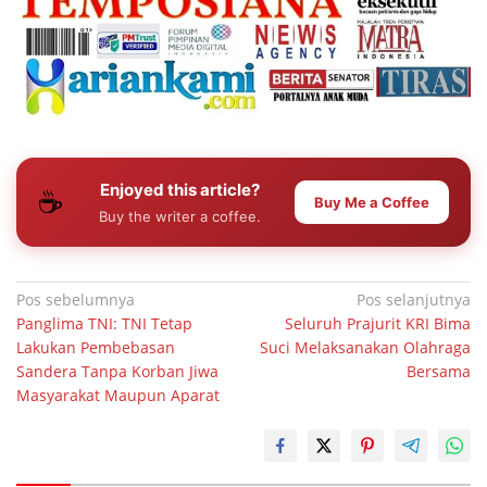
Enjoyed this article?
☕
Buy Me a Coffee
Buy the writer a coffee.
Navigasi
Pos sebelumnya
Pos selanjutnya
Panglima TNI: TNI Tetap
Seluruh Prajurit KRI Bima
pos
Lakukan Pembebasan
Suci Melaksanakan Olahraga
Sandera Tanpa Korban Jiwa
Bersama
Masyarakat Maupun Aparat