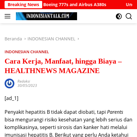
Langsung
odate Boeing 777s and Airbus A380s
Breaking News
Understanding SWIFT
ke
konten
Beranda
INDONESIAN CHANNEL
INDONESIAN CHANNEL
Cara Kerja, Manfaat, hingga Biaya –
HEALTHNEWS MAGAZINE
Redaksi
30/05/2023
[ad_1]
Penyakit hepatitis B tidak dapat diobati, tapi
Parents
bisa mengurangi risiko kesehatan yang lebih serius dan
komplikasinya, seperti sirosis dan kanker hati melalui
imunisasi hepatitis B. Berikut yang perlu Anda ketahui