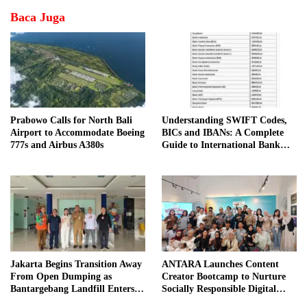
Baca Juga
Prabowo Calls for North Bali
Understanding SWIFT Codes,
Airport to Accommodate Boeing
BICs and IBANs: A Complete
777s and Airbus A380s
Guide to International Bank
Transfers in Indonesia
Jakarta Begins Transition Away
ANTARA Launches Content
From Open Dumping as
Creator Bootcamp to Nurture
Bantargebang Landfill Enters
Socially Responsible Digital
New Phase
Storytellers