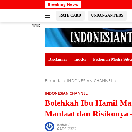
Langsung
Breaking News
ke
konten
RATE CARD
UNDANGAN PERS
tutup
Disclaimer
Indeks
Pedoman Media Sibe
Beranda
INDONESIAN CHANNEL
INDONESIAN CHANNEL
Bolehkah Ibu Hamil Ma
Manfaat dan Risiko
Redaksi
09/02/2023