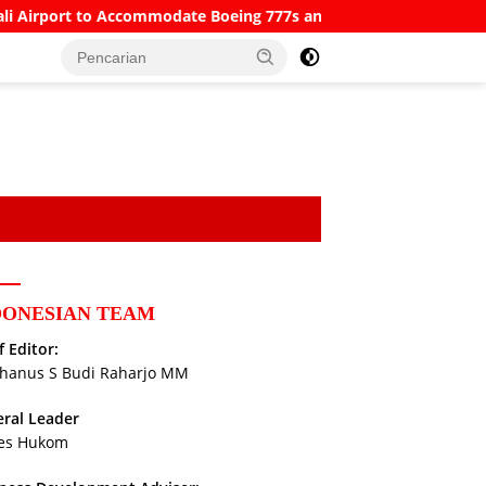
to Accommodate Boeing 777s and Airbus A380s
Understand
DONESIAN TEAM
f Editor:
hanus S Budi Raharjo MM
ral Leader
es Hukom