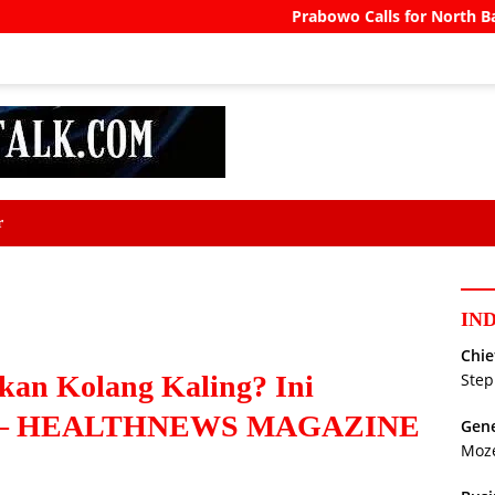
Prabowo Calls for North Bali Airport 
r
IN
Chie
kan Kolang Kaling? Ini
Step
nya – HEALTHNEWS MAGAZINE
Gene
Moz