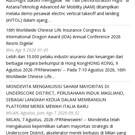
AutoFlight sukses menggelar "Air Taxi Demonstration Flight" di
AstanaTeknologi Advanced Air Mobility (AAM) ditampilkan
melalui demo pesawat electric vertical takeoff and landing
(eVTOL) dalam ajang…
16th Worldwide Chinese Life Insurance Congress &
International Dragon Award (IDA) Annual Conference 2026
Resmi Digelar
Min, Ags 9 2026 01.45
Lebih dari 10.000 pelaku industri asuransi dan keuangan dari
berbagai negara berkumpul di Hong KongHONG KONG, 9
Agustus 2026 /PRNewswire/ -- Pada 7-10 Agustus 2026, 16th
Worldwide Chinese Life…
MONDEVITA MENGAKUISISI SAHAM MAYORITAS DI
UNDERSCORE DISTRICT, PERUSAHAAN INDUK MAGLIANO,
SEBAGAI LANGKAH KEDUA DALAM MEMBANGUN
PLATFORM MEREK MEWAH ITALIA BARU
MILAN, Agustus, Jum, Ags 7 2026 09.32
MILAN, 7 Agustus, 2026 /PRNewswire/ -- MondeVita telah
mengakuisisi kepemilikan saham mayoritas strategis di
Underscore District, akselerator merek berbasis di Milan yang