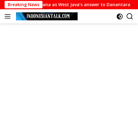
Langsung
nggabuana as West Java’s answer to Danantara
Breaking News
The Su
ke
konten