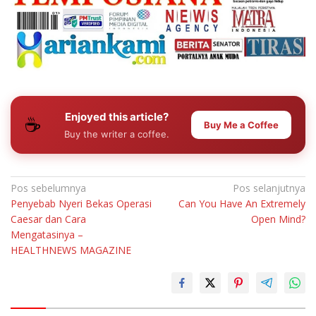
Enjoyed this article?
☕
Buy Me a Coffee
Buy the writer a coffee.
Navigasi
Pos sebelumnya
Pos selanjutnya
Penyebab Nyeri Bekas Operasi
Can You Have An Extremely
pos
Caesar dan Cara
Open Mind?
Mengatasinya –
HEALTHNEWS MAGAZINE