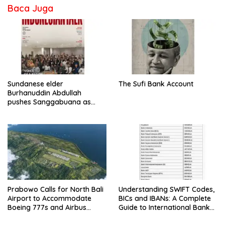
Baca Juga
Sundanese elder
The Sufi Bank Account
Burhanuddin Abdullah
pushes Sanggabuana as
West Java’s answer to
Danantara
Prabowo Calls for North Bali
Understanding SWIFT Codes,
Airport to Accommodate
BICs and IBANs: A Complete
Boeing 777s and Airbus
Guide to International Bank
A380s
Transfers in Indonesia