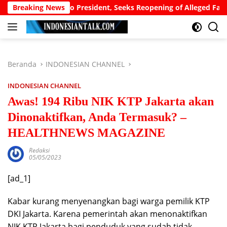
Langsung
aja Appeals to President, Seeks Reopening of Alleged False birth 
Breaking News
ke
konten
Beranda
INDONESIAN CHANNEL
INDONESIAN CHANNEL
Awas! 194 Ribu NIK KTP Jakarta akan
Dinonaktifkan, Anda Termasuk? –
HEALTHNEWS MAGAZINE
Redaksi
05/05/2023
[ad_1]
Kabar kurang menyenangkan bagi warga pemilik KTP
DKI Jakarta. Karena pemerintah akan menonaktifkan
NIK KTP Jakarta bagi penduduk yang sudah tidak