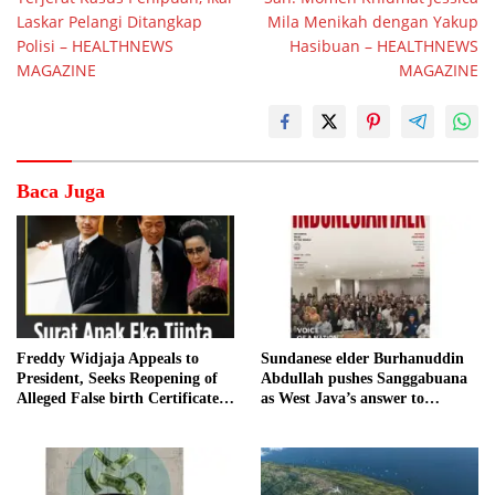
pos
Laskar Pelangi Ditangkap
Mila Menikah dengan Yakup
Polisi – HEALTHNEWS
Hasibuan – HEALTHNEWS
MAGAZINE
MAGAZINE
Baca Juga
Freddy Widjaja Appeals to
Sundanese elder Burhanuddin
President, Seeks Reopening of
Abdullah pushes Sanggabuana
Alleged False birth Certificate
as West Java’s answer to
Case
Danantara