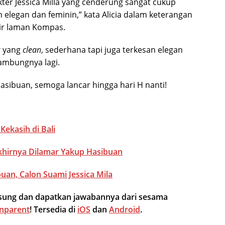
akter Jessica Milla yang cenderung sangat cukup
n elegan dan feminin,” kata Alicia dalam keterangan
sir laman Kompas.
k
yang
clean
, sederhana tapi juga terkesan elegan
sambungnya lagi.
asibuan, semoga lancar hingga hari H nanti!
Kekasih di Bali
 Akhirnya Dilamar Yakup Hasibuan
uan, Calon Suami Jessica Mila
ngsung dan dapatkan jawabannya dari sesama
nparent
! Tersedia di
iOS
dan
Android
.