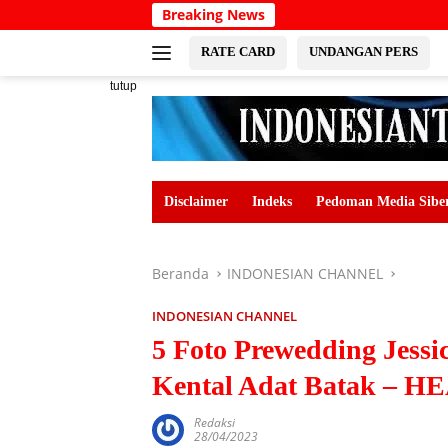
Langsung
Breaking News
ke
konten
RATE CARD
UNDANGAN PERS
tutup
Disclaimer
Indeks
Pedoman Media Sibe
Beranda
INDONESIAN CHANNEL
INDONESIAN CHANNEL
5 Foto Prewedding Jess
Kental Adat Batak 
Redaksi
28/04/2023