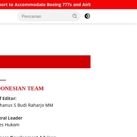
mmodate Boeing 777s and Airbus A380s
Understanding SWI
DONESIAN TEAM
f Editor:
hanus S Budi Raharjo MM
ral Leader
es Hukom