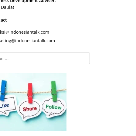
ness Development Adviser:
s Daulat
tact
ksi@indonesiantalk.com
eting@indonesiantalk.com
k: