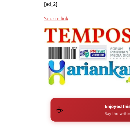
[ad_2]
Source link
Enjoyed this
☕
Buy the writer