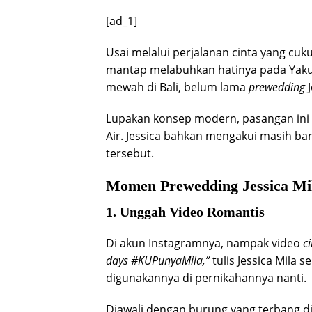
[ad_1]
Usai melalui perjalanan cinta yang cuk
mantap melabuhkan hatinya pada Yaku
mewah di Bali, belum lama
prewedding
J
Lupakan konsep modern, pasangan ini 
Air. Jessica bahkan mengakui masih ba
tersebut.
Momen Prewedding Jessica Mi
1. Unggah Video Romantis
Di akun Instagramnya, nampak video
c
days #KUPunyaMila,”
tulis Jessica Mila
digunakannya di pernikahannya nanti.
Diawali dengan burung yang terbang di a