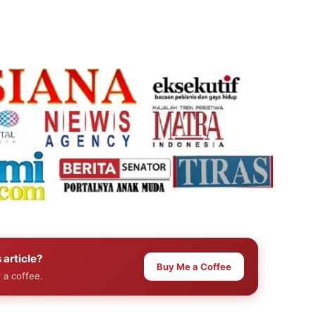
 article?
Buy Me a Coffee
 a coffee.