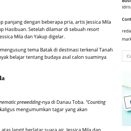
Busi
Idri
Con
up panjang dengan beberapa pria, artis Jessica Mila
p Hasibuan. Setelah dilamar di sebuah
resort
reda
essica Mila dan Yakup digelar.
mark
mengusung tema Batak di destinasi terkenal Tanah
Cari
nyak belajar tentang budaya asal calon suaminya
untu
la
inematic prewedding
-nya di Danau Toba.
“Counting
 sekaligus mengumumkan tagar yang akan
tas langit berlatar suara air, Jessica Mila dan