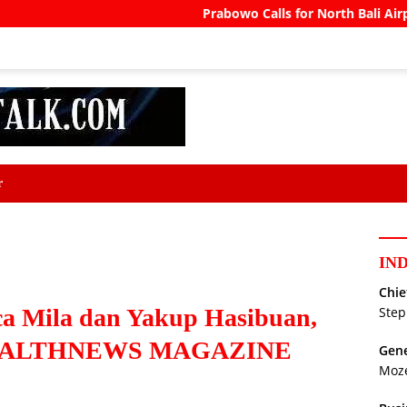
Prabowo Calls for North Bali Airport to Acco
r
IN
Chie
ica Mila dan Yakup Hasibuan,
Step
– HEALTHNEWS MAGAZINE
Gene
Moz