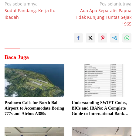
Navigasi
Pos sebelumnya
Pos selanjutnya
Sudut Pandang: Kerja Itu
Ada Apa Separatis Papua
pos
Ibadah
Tidak Kunjung Tuntas Sejak
1965
Baca Juga
Prabowo Calls for North Bali
Understanding SWIFT Codes,
Airport to Accommodate Boeing
BICs and IBANs: A Complete
777s and Airbus A380s
Guide to International Bank
Transfers in Indonesia