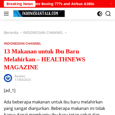
Langsung
modate Boeing 777s and Airbus A380s
Breaking News
Understanding SWIF
ke
konten
Beranda
INDONESIAN CHANNEL
INDONESIAN CHANNEL
13 Makanan untuk Ibu Baru
Melahirkan – HEALTHNEWS
MAGAZINE
Redaksi
17/04/2023
[ad_1]
Ada beberapa makanan untuk ibu baru melahirkan
yang sangat dianjurkan. Beberapa makanan ini tidak
hanya dapat membantu ibu baru tetap sehat dan