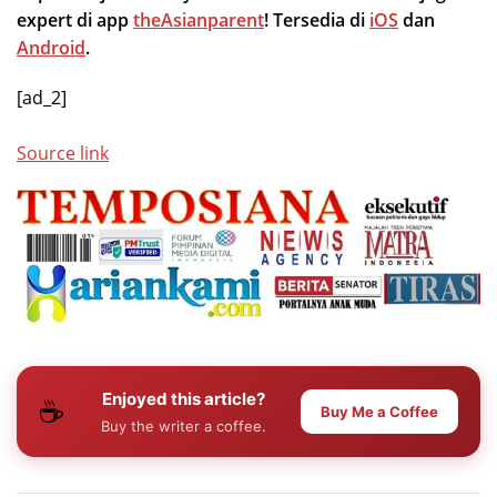
expert di app
theAsianparent
! Tersedia di
iOS
dan
Android
.
[ad_2]
Source link
Enjoyed this article?
☕
Buy Me a Coffee
Buy the writer a coffee.