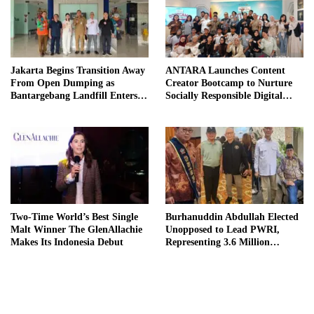
Jakarta Begins Transition Away
ANTARA Launches Content
From Open Dumping as
Creator Bootcamp to Nurture
Bantargebang Landfill Enters
Socially Responsible Digital
New Phase
Storytellers
Two-Time World’s Best Single
Burhanuddin Abdullah Elected
Malt Winner The GlenAllachie
Unopposed to Lead PWRI,
Makes Its Indonesia Debut
Representing 3.6 Million
Indonesian Retired Civil
Servants