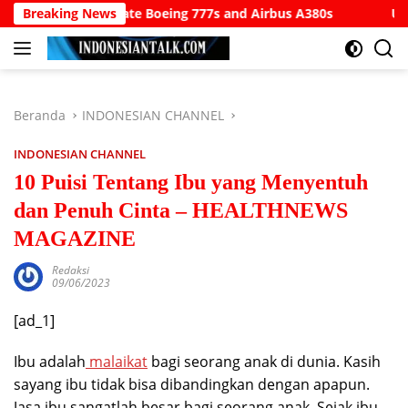
Langsung
e Boeing 777s and Airbus A380s
Breaking News
Understanding SWIFT Cod
ke
konten
Beranda
INDONESIAN CHANNEL
INDONESIAN CHANNEL
10 Puisi Tentang Ibu yang Menyentuh
dan Penuh Cinta – HEALTHNEWS
MAGAZINE
Redaksi
09/06/2023
[ad_1]
Ibu adalah
malaikat
bagi seorang anak di dunia. Kasih
sayang ibu tidak bisa dibandingkan dengan apapun.
Jasa ibu sangatlah besar bagi seorang anak. Sejak ibu