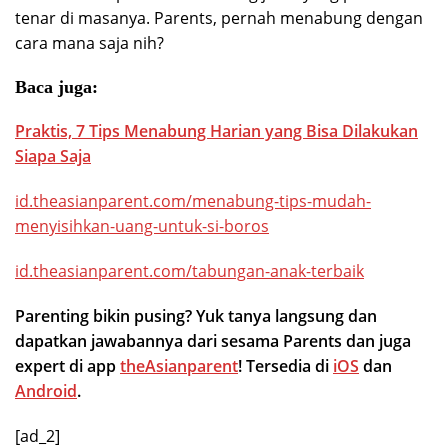
tenar di masanya. Parents, pernah menabung dengan
cara mana saja nih?
Baca juga:
Praktis, 7 Tips Menabung Harian yang Bisa Dilakukan
Siapa Saja
id.theasianparent.com/menabung-tips-mudah-
menyisihkan-uang-untuk-si-boros
id.theasianparent.com/tabungan-anak-terbaik
Parenting bikin pusing? Yuk tanya langsung dan
dapatkan jawabannya dari sesama Parents dan juga
expert di app
theAsianparent
! Tersedia di
iOS
dan
Android
.
[ad_2]