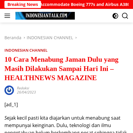
Langsung
Airport to Accommodate Boeing 777s and Airbus A380s
Breaking News
Un
ke
konten
Beranda
INDONESIAN CHANNEL
INDONESIAN CHANNEL
10 Cara Menabung Jaman Dulu yang
Masih Dilakukan Sampai Hari Ini –
HEALTHNEWS MAGAZINE
Redaksi
26/04/2023
[ad_1]
S
ejak kecil pasti kita diajarkan untuk menabung saat
mempunyai keinginan. Dulu, teknologi dan ilmu
pengetahuan belum berkembang pesat sehingga tidak