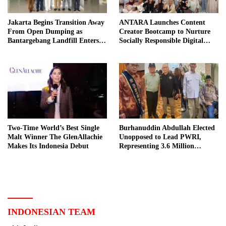
Jakarta Begins Transition Away
ANTARA Launches Content
From Open Dumping as
Creator Bootcamp to Nurture
Bantargebang Landfill Enters
Socially Responsible Digital
New Phase
Storytellers
Two-Time World’s Best Single
Burhanuddin Abdullah Elected
Malt Winner The GlenAllachie
Unopposed to Lead PWRI,
Makes Its Indonesia Debut
Representing 3.6 Million
Indonesian Retired Civil
Servants
INDONESIAN TEAM