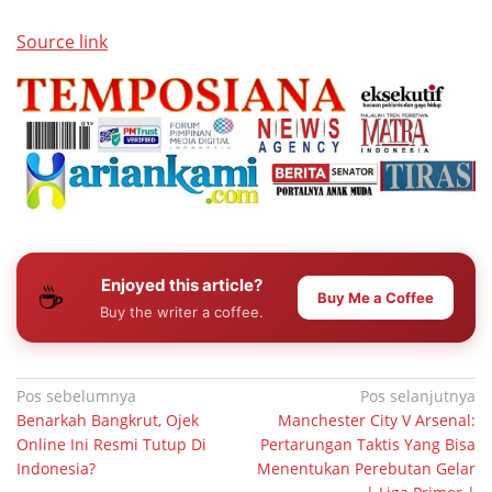
Source link
Enjoyed this article?
☕
Buy Me a Coffee
Buy the writer a coffee.
Navigasi
Pos sebelumnya
Pos selanjutnya
Benarkah Bangkrut, Ojek
Manchester City V Arsenal:
pos
Online Ini Resmi Tutup Di
Pertarungan Taktis Yang Bisa
Indonesia?
Menentukan Perebutan Gelar