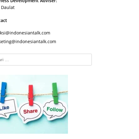
ness Development Adviser:
s Daulat
tact
ksi@indonesiantalk.com
eting@indonesiantalk.com
k: