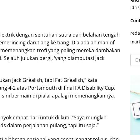
Busi
Idri
Con
reda
ektrik dengan sentuhan sutra dan belahan tengah
mark
emerincing dari tiang ke tiang. Dia adalah man of
a memenangkan trofi yang paling mereka dambakan
Cari
 Sejauh julukan pergi, ‘yang diamputasi Jack
untu
n Jack Grealish, tapi Fat Grealish,” kata
 4-2 atas Portsmouth di final FA Disability Cup.
 sini bermain di piala, apalagi memenangkannya,
nyok empat hari untuk diikuti. “Saya mungkin
 dalam perjalanan pulang, tapi itu saja.”
i olahraga nasional yang cepat, sangat teknis, dan