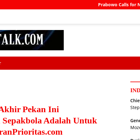
Prabowo Calls for North Bali Air
r
IN
Chie
 Akhir Pekan Ini
Step
Sepakbola Adalah Untuk
Gene
Moz
ranPrioritas.com