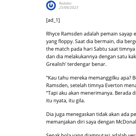
Redaksi
25/06/2023
[ad_1]
R
hyce Ramsden adalah pemain sayap el
yang floppy. Saat dia bermain, dia berg
the match pada hari Sabtu saat timny
dan dia melakukannya dengan satu kaki.
Grealish’ terdengar benar.
“Kau tahu mereka memanggilku apa? Buka
Ramsden, setelah timnya Everton menang
“Tapi aku akan menerimanya. Berada di
itu nyata, itu gila.
Dia juga menegaskan tidak akan ada pe
memanjakan diri saya dengan McDonalds
Sepak bola yang diamputasi adalah vers