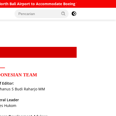
port to Accommodate Boeing 777s and Airbus A380s
Under
DONESIAN TEAM
f Editor:
hanus S Budi Raharjo MM
ral Leader
es Hukom