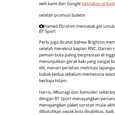
web kami dan Google
Kebijakan pribad
setelah promosi buletin
Hamed Ebrahim mencetak gol untuk 
BT Sport
Perlu juga dicatat bahwa Brighton me
setelah merekrut kapten RNC, Darren H
pemain buta paling berprestasi di Ing
menunjukkan gerak kaki yang sangat ba
elit, menari perlahan melintasi lapan
babak kedua sebelum memesona wasit. “
berbaju hitam.
Harris, Mbunagi dan Ramsden sekarang
dengan BT Sport menayangkan pertand
menayangkan paket sorotan mulai akhir
dibutuhkan sepak bola disabilitas, ba