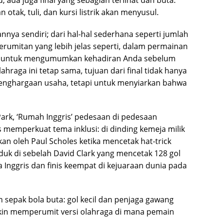
 ada juga final yang sebagian terlihat dan buta.
tak, tuli, dan kursi listrik akan menyusul.
nnya sendiri; dari hal-hal sederhana seperti jumlah
rumitan yang lebih jelas seperti, dalam permainan
y’ untuk mengumumkan kehadiran Anda sebelum
hraga ini tetap sama, tujuan dari final tidak hanya
enghargaan usaha, tetapi untuk menyiarkan bahwa
Park, ‘Rumah Inggris’ pedesaan di pedesaan
 memperkuat tema inklusi: di dinding kemeja milik
an oleh Paul Scholes ketika mencetak hat-trick
uk di sebelah David Clark yang mencetak 128 gol
 Inggris dan finis keempat di kejuaraan dunia pada
sepak bola buta: gol kecil dan penjaga gawang
in memperumit versi olahraga di mana pemain