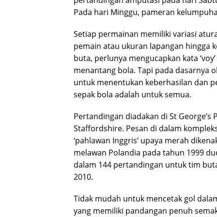
pertandingan amputasi pada hari Sabtu,
Pada hari Minggu, pameran kelumpuhan o
Setiap permainan memiliki variasi atura
pemain atau ukuran lapangan hingga ke
buta, perlunya mengucapkan kata ‘vo
menantang bola. Tapi pada dasarnya ola
untuk menentukan keberhasilan dan p
sepak bola adalah untuk semua.
Pertandingan diadakan di St George’s 
Staffordshire. Pesan di dalam kompleks
‘pahlawan Inggris’ upaya merah dikenak
melawan Polandia pada tahun 1999 dud
dalam 144 pertandingan untuk tim buta
2010.
Tidak mudah untuk mencetak gol dalam 
yang memiliki pandangan penuh semak