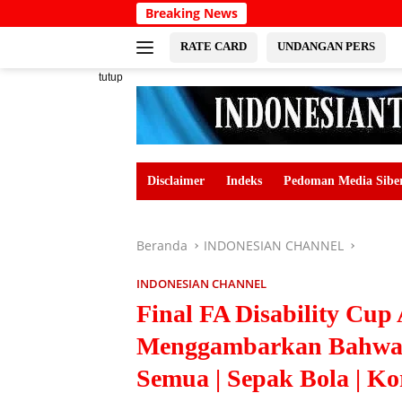
Langsung
Breaking News
ke
konten
RATE CARD
UNDANGAN PERS
tutup
Disclaimer
Indeks
Pedoman Media Sibe
Beranda
INDONESIAN CHANNEL
INDONESIAN CHANNEL
Final FA Disability Cup
Menggambarkan Bahwa 
Semua | Sepak Bola | Ko