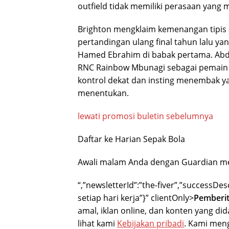
outfield tidak memiliki perasaan yang
Brighton mengklaim kemenangan tipis at
pertandingan ulang final tahun lalu ya
Hamed Ebrahim di babak pertama. Abdu
RNC Rainbow Mbunagi sebagai pemain 
kontrol dekat dan insting menembak y
menentukan.
lewati promosi buletin sebelumnya
Daftar ke
Harian Sepak Bola
Awali malam Anda dengan Guardian me
“,”newsletterId”:”the-fiver”,”successDe
setiap hari kerja”}” clientOnly>
Pemberit
amal, iklan online, dan konten yang did
lihat kami
Kebijakan pribadi
. Kami men