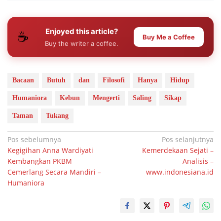
Enjoyed this article?
☕
Buy Me a Coffee
Buy the writer a coffee.
Bacaan
Butuh
dan
Filosofi
Hanya
Hidup
Humaniora
Kebun
Mengerti
Saling
Sikap
Taman
Tukang
Navigasi
Pos sebelumnya
Pos selanjutnya
Kegigihan Anna Wardiyati
Kemerdekaan Sejati –
pos
Kembangkan PKBM
Analisis –
Cemerlang Secara Mandiri –
www.indonesiana.id
Humaniora